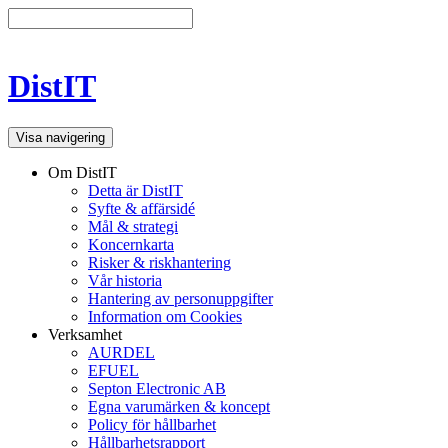
DistIT
Visa navigering
Om DistIT
Detta är DistIT
Syfte & affärsidé
Mål & strategi
Koncernkarta
Risker & riskhantering
Vår historia
Hantering av personuppgifter
Information om Cookies
Verksamhet
AURDEL
EFUEL
Septon Electronic AB
Egna varumärken & koncept
Policy för hållbarhet
Hållbarhetsrapport