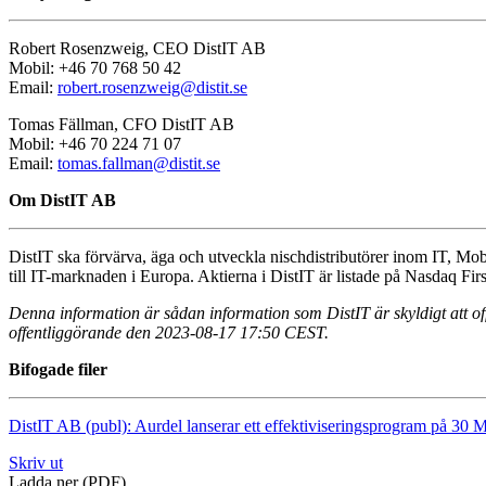
Robert Rosenzweig, CEO DistIT AB
Mobil: +46 70 768 50 42
Email:
robert.rosenzweig@distit.se
Tomas Fällman, CFO DistIT AB
Mobil: +46 70 224 71 07
Email:
tomas.fallman@distit.se
Om DistIT AB
DistIT ska förvärva, äga och utveckla nischdistributörer inom IT, 
till IT-marknaden i Europa. Aktierna i DistIT är listade på Nasdaq 
Denna information är sådan information som DistIT är skyldigt att 
offentliggörande den 2023-08-17 17:50 CEST.
Bifogade filer
DistIT AB (publ): Aurdel lanserar ett effektiviseringsprogram på 3
Skriv ut
Ladda ner (PDF)