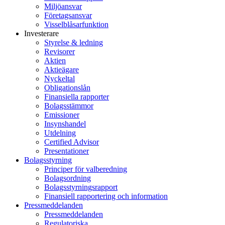
Miljöansvar
Företagsansvar
Visselblåsarfunktion
Investerare
Styrelse & ledning
Revisorer
Aktien
Aktieägare
Nyckeltal
Obligationslån
Finansiella rapporter
Bolagsstämmor
Emissioner
Insynshandel
Utdelning
Certified Advisor
Presentationer
Bolagsstyrning
Principer för valberedning
Bolagsordning
Bolagsstyrningsrapport
Finansiell rapportering och information
Pressmeddelanden
Pressmeddelanden
Regulatoriska