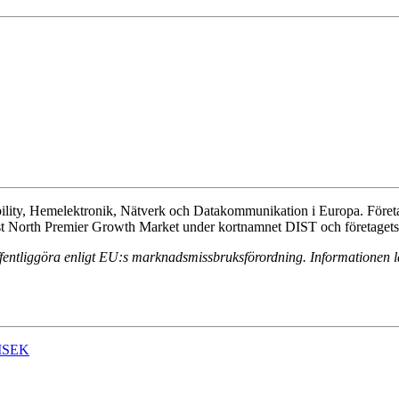
Mobility, Hemelektronik, Nätverk och Datakommunikation i Europa. För
First North Premier Growth Market under kortnamnet DIST och företaget
offentliggöra enligt EU:s marknadsmissbruksförordning. Informationen
0 MSEK