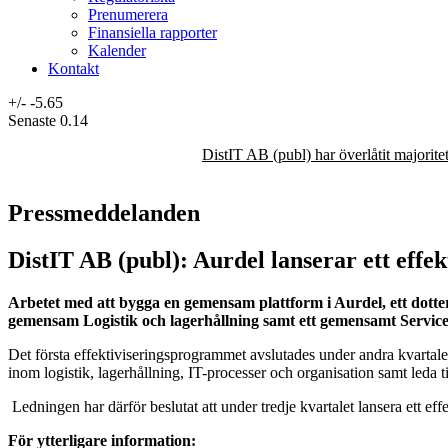
Prenumerera
Finansiella rapporter
Kalender
Kontakt
+/-
-5.65
Senaste
0.14
DistIT AB (publ) har överlåtit majorit
Pressmeddelanden
DistIT AB (publ): Aurdel lanserar ett ef
Arbetet med att bygga en gemensam plattform i Aurdel, ett dotte
gemensam Logistik och lagerhållning samt ett gemensamt Servicebo
Det första effektiviseringsprogrammet avslutades under andra kvarta
inom logistik, lagerhållning, IT-processer och organisation samt leda til
Ledningen har därför beslutat att under tredje kvartalet lansera ett 
För ytterligare information: