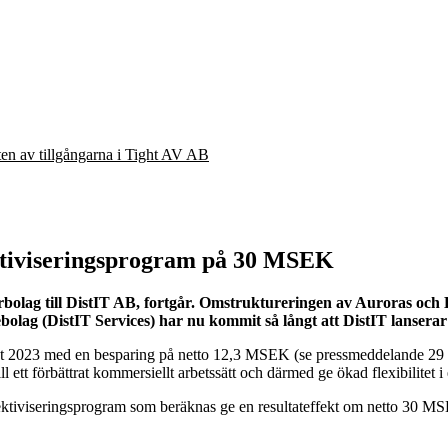
eten av tillgångarna i Tight AV AB
fektiviseringsprogram på 30 MSEK
rbolag till DistIT AB, fortgår. Omstruktureringen av Auroras och
lag (DistIT Services) har nu kommit så långt att DistIT lanserar 
let 2023 med en besparing på netto 12,3 MSEK (se pressmeddelande 29 a
l ett förbättrat kommersiellt arbetssätt och därmed ge ökad flexibilitet i
effektiviseringsprogram som beräknas ge en resultateffekt om netto 30 