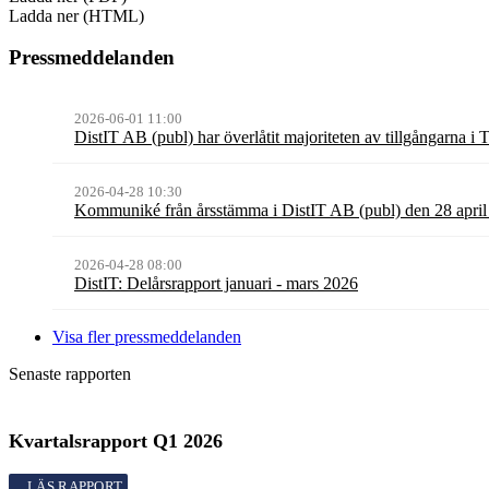
Ladda ner (HTML)
Pressmeddelanden
2026-06-01 11:00
DistIT AB (publ) har överlåtit majoriteten av tillgångarna i
2026-04-28 10:30
Kommuniké från årsstämma i DistIT AB (publ) den 28 apri
2026-04-28 08:00
DistIT: Delårsrapport januari - mars 2026
Visa fler pressmeddelanden
Senaste rapporten
Kvartalsrapport
Q1
2026