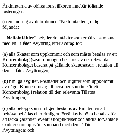
Ändringarna av obligationsvillkoren innebär följande
justeringar:
(i) en ändring av definitionen "Nettointäkter", enligt
följande:
"“
Nettointäkter
” betyder de intäkter som erhålls i samband
med en Tillåten Avyttring efter avdrag för:
(a) alla Skatter som uppkommit och som måste betalas av ett
Koncernbolag (såsom rimligen bestäms av det relevanta
Koncernbolaget baserat på gällande skattesatser) i relation till
den Tillåtna Avyttringen;
(b) rimliga avgifter, kostnader och utgifter som uppkommit
av något Koncernbolag till personer som inte är ett
Koncernbolag i relation till den relevanta Tillåtna
Avyttringen;
(c) alla belopp som rimligen bestäms av Emittenten att
behöva behållas eller rimligen förväntas behöva behållas för
att täcka garantier, eventualförpliktelser och andra förväntade
skulder som uppstår i samband med den Tillåtna
Avyttringen; och