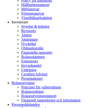
Policy för hållbarhet
Hållbarhetsrapport
Miljöansvar
Företagsansvar
Visselblåsarfunktion
Investerare
Styrelse & ledning
Revisorer
Aktien
Aktieägare
Nyckeltal
Obligationslån
Finansiella rapporter
Bolagsstämmor
Emissioner
Insynshandel
Utdelning
Certified Advisor
Presentationer
Bolagsstyrning
Principer för valberedning
Bolagsordning
Bolagsstyrningsrapport
Finansiell rapportering och information
Pressmeddelanden