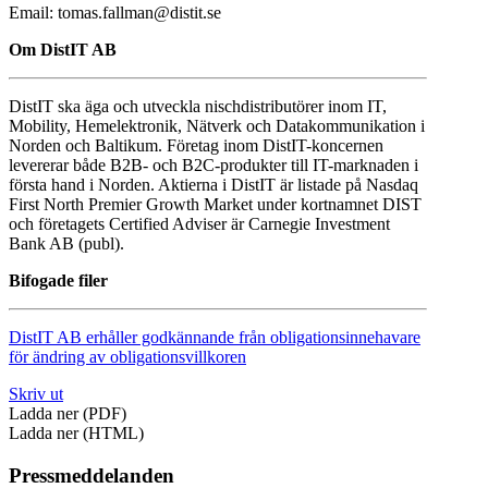
Email: tomas.fallman@distit.se
Om DistIT AB
DistIT ska äga och utveckla nischdistributörer inom IT,
Mobility, Hemelektronik, Nätverk och Datakommunikation i
Norden och Baltikum. Företag inom DistIT-koncernen
levererar både B2B- och B2C-produkter till IT-marknaden i
första hand i Norden. Aktierna i DistIT är listade på Nasdaq
First North Premier Growth Market under kortnamnet DIST
och företagets Certified Adviser är Carnegie Investment
Bank AB (publ).
Bifogade filer
DistIT AB erhåller godkännande från obligationsinnehavare
för ändring av obligationsvillkoren
Skriv ut
Ladda ner (PDF)
Ladda ner (HTML)
Pressmeddelanden