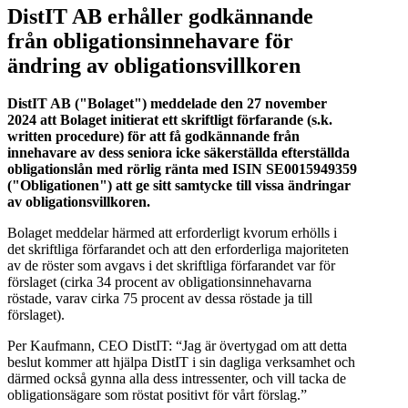
DistIT AB erhåller godkännande
från obligationsinnehavare för
ändring av obligationsvillkoren
DistIT AB ("Bolaget") meddelade den 27 november
2024 att Bolaget initierat ett skriftligt förfarande (s.k.
written procedure) för att få godkännande från
innehavare av dess seniora icke säkerställda efterställda
obligationslån med rörlig ränta med ISIN SE0015949359
("Obligationen") att ge sitt samtycke till vissa ändringar
av obligationsvillkoren.
Bolaget meddelar härmed att erforderligt kvorum erhölls i
det skriftliga förfarandet och att den erforderliga majoriteten
av de röster som avgavs i det skriftliga förfarandet var för
förslaget (cirka 34 procent av obligationsinnehavarna
röstade, varav cirka 75 procent av dessa röstade ja till
förslaget).
Per Kaufmann, CEO DistIT: “Jag är övertygad om att detta
beslut kommer att hjälpa DistIT i sin dagliga verksamhet och
därmed också gynna alla dess intressenter, och vill tacka de
obligationsägare som röstat positivt för vårt förslag.”