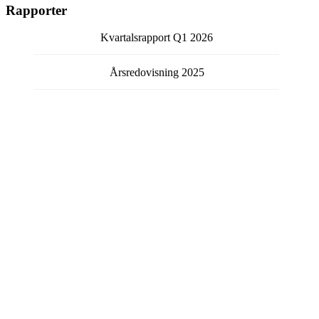
Rapporter
Kvartalsrapport
Q1
2026
Årsredovisning
2025
Bokslutskommuniké
Q4
2025
Kvartalsrapport
Q3
2025
Kvartalsrapport
Q2
2025
Visa fler rapporter
Få kontinuerlig information från bolaget via email.
Välj vilka typer av meddelanden du vill prenumerera på
genom att fylla i checkboxen för respektive typ.
Pressmeddelanden