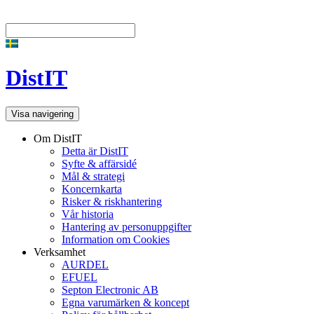
DistIT
Visa navigering
Om DistIT
Detta är DistIT
Syfte & affärsidé
Mål & strategi
Koncernkarta
Risker & riskhantering
Vår historia
Hantering av personuppgifter
Information om Cookies
Verksamhet
AURDEL
EFUEL
Septon Electronic AB
Egna varumärken & koncept