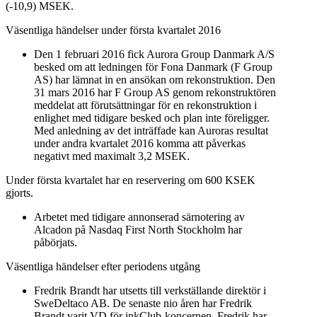
(-10,9) MSEK.
Väsentliga händelser under första kvartalet 2016
Den 1 februari 2016 fick Aurora Group Danmark A/S
besked om att ledningen för Fona Danmark (F Group
AS) har lämnat in en ansökan om rekonstruktion. Den
31 mars 2016 har F Group AS genom rekonstruktören
meddelat att förutsättningar för en rekonstruktion i
enlighet med tidigare besked och plan inte föreligger.
Med anledning av det inträffade kan Auroras resultat
under andra kvartalet 2016 komma att påverkas
negativt med maximalt 3,2 MSEK.
Under första kvartalet har en reservering om 600 KSEK
gjorts.
Arbetet med tidigare annonserad särnotering av
Alcadon på Nasdaq First North Stockholm har
påbörjats.
Väsentliga händelser efter periodens utgång
Fredrik Brandt har utsetts till verkställande direktör i
SweDeltaco AB. De senaste nio åren har Fredrik
Brandt varit VD för inkClub-koncernen. Fredrik har