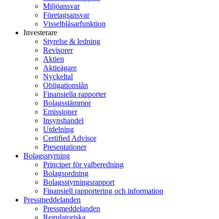
Miljöansvar
Företagsansvar
Visselblåsarfunktion
Investerare
Styrelse & ledning
Revisorer
Aktien
Aktieägare
Nyckeltal
Obligationslån
Finansiella rapporter
Bolagsstämmor
Emissioner
Insynshandel
Utdelning
Certified Advisor
Presentationer
Bolagsstyrning
Principer för valberedning
Bolagsordning
Bolagsstyrningsrapport
Finansiell rapportering och information
Pressmeddelanden
Pressmeddelanden
Regulatoriska