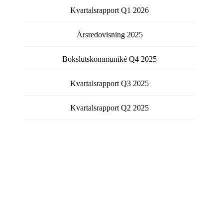
Kvartalsrapport
Q1
2026
Årsredovisning
2025
Bokslutskommuniké
Q4
2025
Kvartalsrapport
Q3
2025
Kvartalsrapport
Q2
2025
Visa fler rapporter
Få kontinuerlig information från bolaget via email.
Välj vilka typer av meddelanden du vill prenumerera på
genom att fylla i checkboxen för respektive typ.
Pressmeddelanden
Rapporter