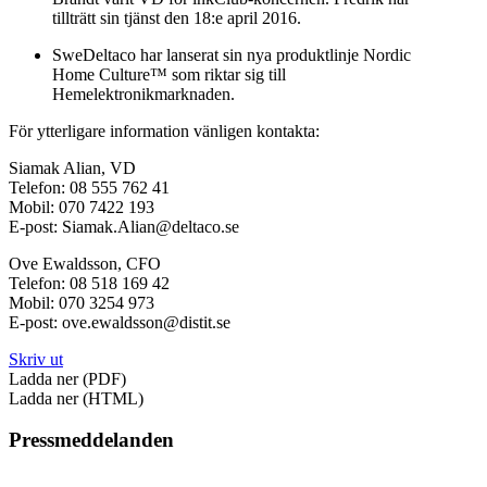
tillträtt sin tjänst den 18:e april 2016.
SweDeltaco har lanserat sin nya produktlinje Nordic
Home Culture™ som riktar sig till
Hemelektronikmarknaden.
För ytterligare information vänligen kontakta:
Siamak Alian, VD
Telefon: 08 555 762 41
Mobil: 070 7422 193
E-post: Siamak.Alian@deltaco.se
Ove Ewaldsson, CFO
Telefon: 08 518 169 42
Mobil: 070 3254 973
E-post: ove.ewaldsson@distit.se
Skriv ut
Ladda ner (PDF)
Ladda ner (HTML)
Pressmeddelanden