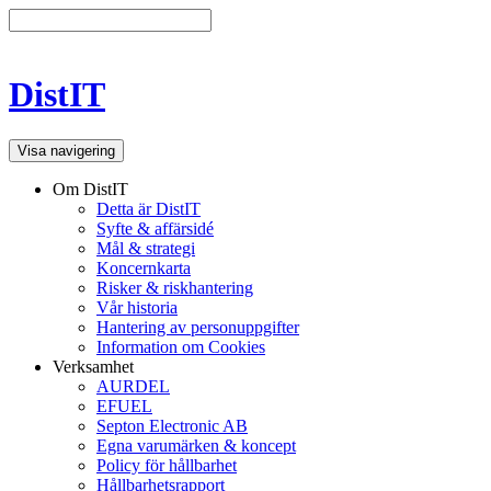
DistIT
Visa navigering
Om DistIT
Detta är DistIT
Syfte & affärsidé
Mål & strategi
Koncernkarta
Risker & riskhantering
Vår historia
Hantering av personuppgifter
Information om Cookies
Verksamhet
AURDEL
EFUEL
Septon Electronic AB
Egna varumärken & koncept
Policy för hållbarhet
Hållbarhetsrapport