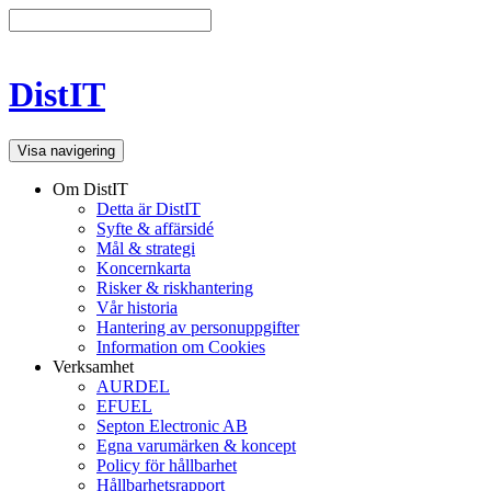
DistIT
Visa navigering
Om DistIT
Detta är DistIT
Syfte & affärsidé
Mål & strategi
Koncernkarta
Risker & riskhantering
Vår historia
Hantering av personuppgifter
Information om Cookies
Verksamhet
AURDEL
EFUEL
Septon Electronic AB
Egna varumärken & koncept
Policy för hållbarhet
Hållbarhetsrapport