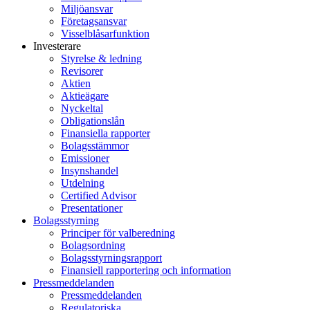
Miljöansvar
Företagsansvar
Visselblåsarfunktion
Investerare
Styrelse & ledning
Revisorer
Aktien
Aktieägare
Nyckeltal
Obligationslån
Finansiella rapporter
Bolagsstämmor
Emissioner
Insynshandel
Utdelning
Certified Advisor
Presentationer
Bolagsstyrning
Principer för valberedning
Bolagsordning
Bolagsstyrningsrapport
Finansiell rapportering och information
Pressmeddelanden
Pressmeddelanden
Regulatoriska